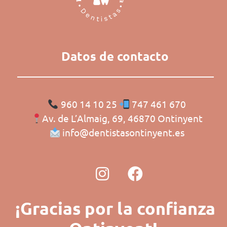
Datos de contacto
960 14 10 25
747 461 670
Av. de L’Almaig, 69, 46870 Ontinyent
info@dentistasontinyent.es
¡Gracias por la confianza