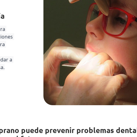
ía
ra 
iones 
ra 
dar a 
a.
prano puede prevenir problemas denta