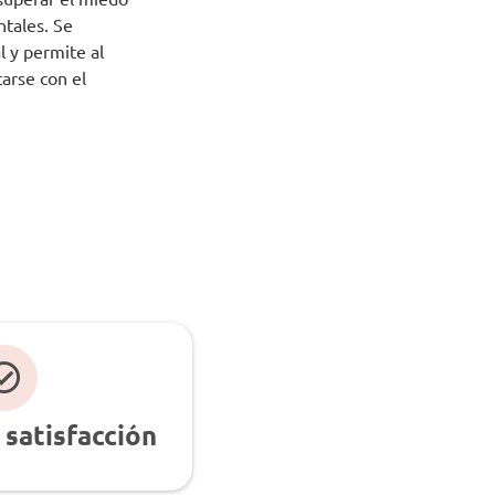
ntales. Se
l y permite al
arse con el
.
 satisfacción