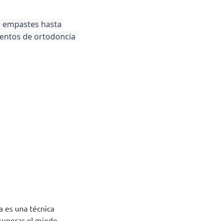
e empastes hasta 
entos de ortodoncia 
a es una técnica
 superar el miedo