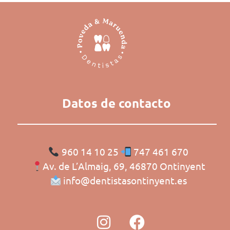
Datos de contacto
960 14 10 25
747 461 670
Av. de L’Almaig, 69, 46870 Ontinyent
info@dentistasontinyent.es